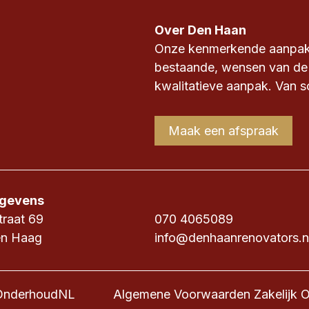
Over Den Haan
Onze kenmerkende aanpak i
bestaande, wensen van de
kwalitatieve aanpak. Van sc
Maak een afspraak
gevens
traat 69
070 4065089
en Haag
info@denhaanrenovators.n
OnderhoudNL
Algemene Voorwaarden Zakelijk