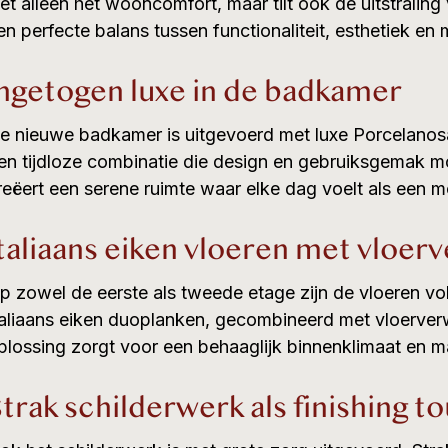
iet alleen het wooncomfort, maar tilt ook de uitstraling
en perfecte balans tussen functionaliteit, esthetiek e
ngetogen luxe in de badkamer
e nieuwe badkamer is uitgevoerd met luxe Porcelanosa
en tijdloze combinatie die design en gebruiksgemak 
reëert een serene ruimte waar elke dag voelt als een 
taliaans eiken vloeren met vloe
p zowel de eerste als tweede etage zijn de vloeren vo
taliaans eiken duoplanken, gecombineerd met vloerve
plossing zorgt voor een behaaglijk binnenklimaat en ma
trak schilderwerk als finishing t