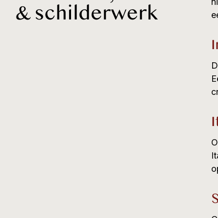
n
& schilderwerk
e
I
D
E
c
I
O
I
o
S