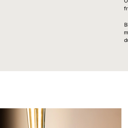
O
f
B
m
d