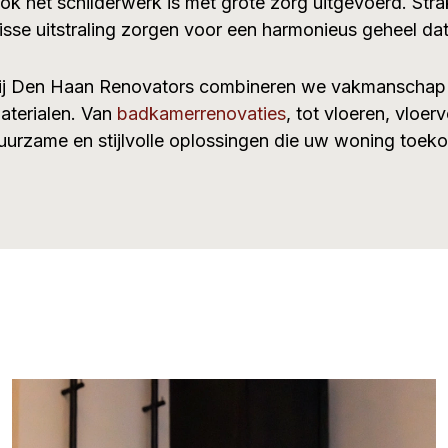
ok het schilderwerk is met grote zorg uitgevoerd. Str
risse uitstraling zorgen voor een harmonieus geheel dat
ij Den Haan Renovators combineren we vakmanschap
aterialen. Van
badkamerrenovaties
, tot vloeren, vloer
uurzame en stijlvolle oplossingen die uw woning toe