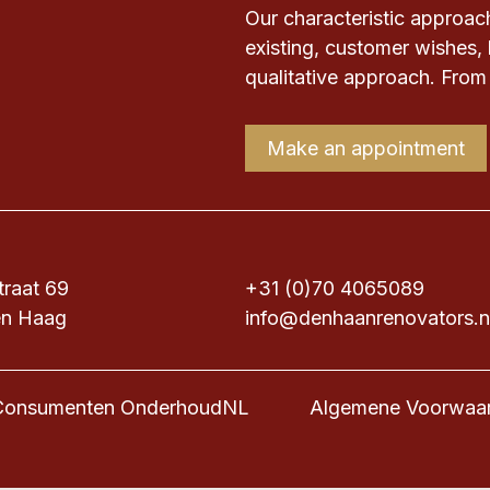
Our characteristic approach
existing, customer wishes, 
qualitative approach. From 
Make an appointment
traat 69
+31 (0)70 4065089
en Haag
info@denhaanrenovators.n
Consumenten OnderhoudNL
Algemene Voorwaar